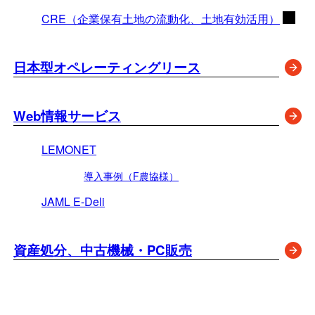
（
CRE（企業保有土地の流動化、土地有効活用）
日本型オペレーティングリース
Web情報サービス
LEMONET
導入事例（F農協様）
JAML E-Deli
資産処分、中古機械・PC販売