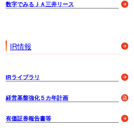
数字でみるＪＡ三井リース
IR情報
IRライブラリ
経営基盤強化５カ年計画
（新しいタブでPDFを開く）
有価証券報告書等